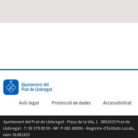
Avís legal
Protecció de dades
Accessibilitat
Ajuntament del Prat de Llobregat - Plaça de la Vila, 1 . 08820 El Prat de
Llobregat - T: 93 379 00 50 - NIF: P-081 6800G - Registre d’Entitats Locals,
núm: 01081825