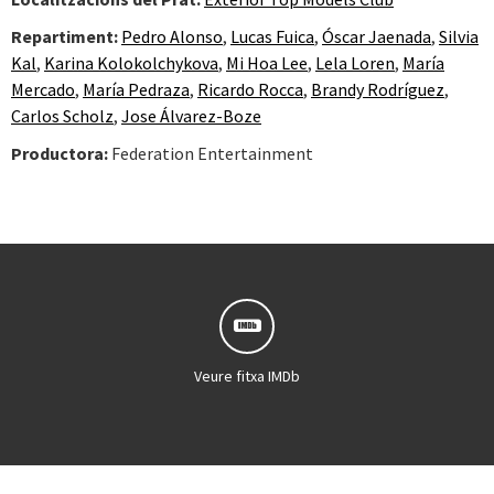
Repartiment:
Pedro Alonso
,
Lucas Fuica
,
Óscar Jaenada
,
Silvia
Kal
,
Karina Kolokolchykova
,
Mi Hoa Lee
,
Lela Loren
,
María
Mercado
,
María Pedraza
,
Ricardo Rocca
,
Brandy Rodríguez
,
Carlos Scholz
,
Jose Álvarez-Boze
Productora:
Federation Entertainment
Veure fitxa IMDb