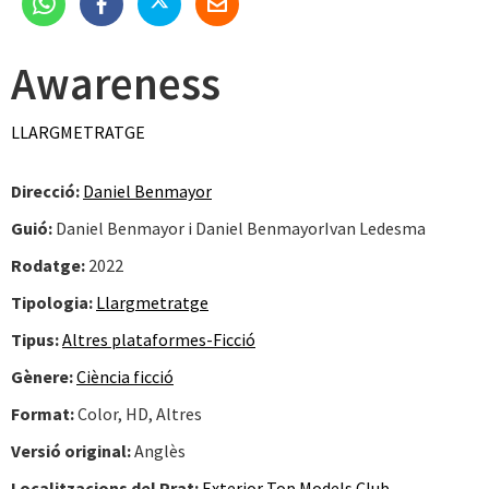
Awareness
LLARGMETRATGE
Direcció:
Daniel Benmayor
Guió:
Daniel Benmayor i Daniel BenmayorIvan Ledesma
Rodatge:
2022
Tipologia:
Llargmetratge
Tipus:
Altres plataformes-Ficció
Gènere:
Ciència ficció
Format:
Color, HD, Altres
Versió original:
Anglès
Localitzacions del Prat:
Exterior Top Models Club