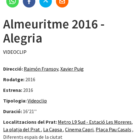
Almeuritme 2016 -
Alegria
VIDEOCLIP
Direcció:
Raimón Fransoy
,
Xavier Puig
Rodatge:
2016
Estrena:
2016
Tipologia:
Videoclip
Duració:
16'21''
Localitzacions del Prat:
Metro L9 Sud - Estació Les Moreres
,
La platja del Prat
,
La Capsa
,
Cinema Capri
,
Plaça Pau Casals
,
Diferents espais de la ciutat