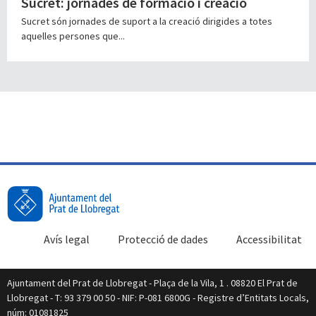
Sucret: jornades de formació i creació
Sucret són jornades de suport a la creació dirigides a totes
aquelles persones que...
Avís legal
Protecció de dades
Accessibilitat
Ajuntament del Prat de Llobregat - Plaça de la Vila, 1 . 08820 El Prat de
Llobregat - T: 93 379 00 50 - NIF: P-081 6800G - Registre d’Entitats Locals,
núm: 01081825