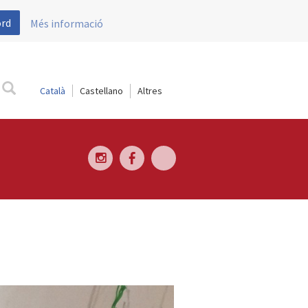
ord
Més informació
Català
Castellano