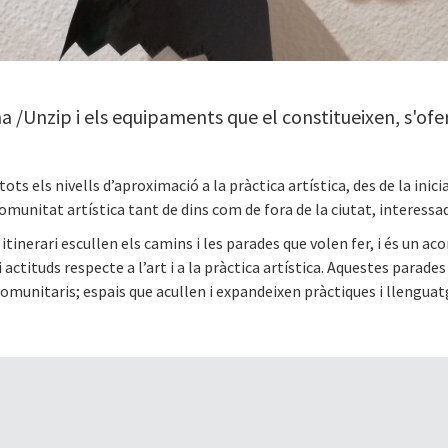
a /Unzip i els equipaments que el constitueixen, s'ofer
ots els nivells d’aproximació a la pràctica artística, des de la inici
 comunitat artística tant de dins com de fora de la ciutat, interessa
itinerari escullen els camins i les parades que volen fer, i és u
actituds respecte a l’art i a la pràctica artística. Aquestes parad
munitaris; espais que acullen i expandeixen pràctiques i llenguatge