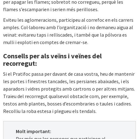
per apagar les flames; sobretot no corregueu, perquè les
flames s’escamparien i serien més perilloses.
Eviteu les aglomeracions, participeu al correfoc en els carrers
amples. Col·laboreu amb l’organització i no demaneu aigua al
veïnat: evitareu taps i relliscades, i també que la pólvora es
mulli i exploti en comptes de cremar-se.
Consells per als veïns i veïnes del
recorregut:
Si el Pratifoc passa per davant de casa vostra, heu de mantenir
les portes i finestres tancades, les persianes abaixades, i els
aparadors i vidres protegits amb cartrons o per altres mitjans.
Traieu del recorregut qualsevol obstacle com, per exemple,
testos amb plantes, bosses d’escombraries o taules i cadires.
Recolliu la roba estesa i plegueu els tendals.
Molt important:
Per més que les persones que participen al