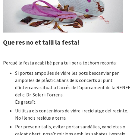
Que res no et talli la festa!
Perquè la festa acabi bé per a tu i per a tothom recorda:
Si portes ampolles de vidre les pots bescanviar per
ampolles de plàstic abans dels concerts al punt
d’intercanvi situat a l’accés de l’aparcament de la RENFE
del c. Dr. Soler i Torrens.
És gratuït
Utilitza els contenidors de vidre i reciclatge del recinte.
No llencis residus a terra.
Per prevenir talls, evitar portar sandàlies, xancletes o
calçat obert, posa’t mitjons amb les sabates i vesteix