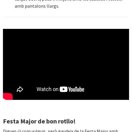
amb pantalons llargs.
Media Root
La Festa Major, de bon
rotllo!
Festa Major de bon rotllo!
Digues-li com vulguis, però gaudeix de la Festa Major amb