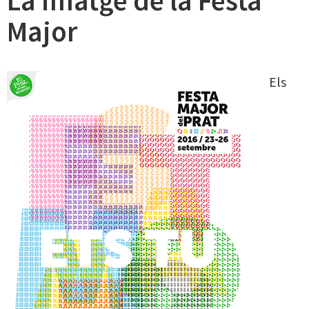
La imatge de la Festa
Major
Els