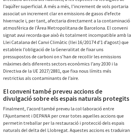
l’aqüífer superficial. A més a més, l’increment de vols portaria
associat un increment clar en emissions de gasos d’efecte
hivernacle i, per tant, afectaria directament a la contaminació
atmosfèrica de l’Àrea Metropolitana de Barcelona. El conveni
signat avui recorda que això és totalment incompatible amb la
Llei Catalana del Canvi Climàtic (llei 16/20174 d’1 d’agost) que
estableix l’obligació de la Generalitat de fixar uns
pressupostos de carboni on s’han de recollir les emissions
màximes dels diferents sectors econòmics l’any 2030 i la
Directiva de la UE 2027/2881, que fixa nous límits més
restrictius als contaminants de l’aire.
El conveni també preveu accions de
divulgació sobre els espais naturals protegits
Finalment, l’acord també preveu la col·laboració entre
l’Ajuntament i DEPANA per crear totes aquelles accions que
permetin treballar per la restauració i protecció dels espais
naturals del delta del Llobregat. Aquestes accions es traduiran