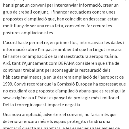
han signat un conveni per intercanviar informació, crear un
grup de treball conjunt, i finançar actuacions contra unes
propostes d’ampliació que, han coincidit en destacar, estan
molt lluny de ser una cosa feta, com volen fer creure les
postures ampliacionistes.
L’acord ha de permetre, en primer lloc, intercanviar les dades i
informació sobre l’impacte ambiental que ha tingut i encara
té l’anterior ampliació de la infraestructura aeroportuària.
Així, tant l’Ajuntament com DEPANA consideren que s’ha de
continuar treballant per aconseguir la restauració dels
hàbitats malmesos ja en la darrera ampliació de l’aeroport de
1999. Convé recordar que la Comissió Europea ha expressat que
no estudiarà cap proposta d’ampliació abans que es resolgui la
seva exigència a l’Estat espanyol de protegir més i millor el
Delta i corregir aquest impacte negatiu.
Una nova ampliació, adverteix el conveni, no faria més que
deteriorar encara més els espais protegits i tindria una
afectació directa als hàbitats, a les espècies i a les aigües de