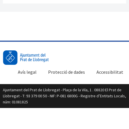
Avís legal
Protecció de dades
Accessibilitat
Ajuntament del Prat de Llobregat - Plaça de la Vila, 1 . 08820 El Prat de
Llobregat - T: 93 379 00 50 - NIF: P-081 6800G - Registre d’Entitats Locals,
núm: 01081825