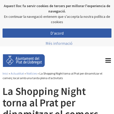
Aquest lloc fa servir cookies de tercers per millorar l'experiencia de
navegació.
En continuar la navegació entenem que s'accepta la nostra política de
cookies
D'acord
Més informació
To
nav
Inici
»
Actualitat
»
Notícies
» La Shopping Night torna al Prat per dinamitzar el
Esteu aquí
comerç local amb una tarda plena d’activitats
La Shopping Night
torna al Prat per