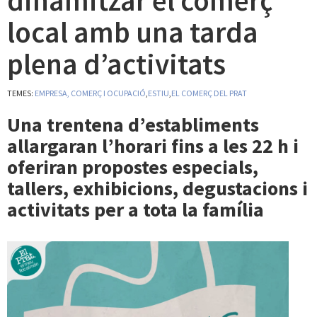
dinamitzar el comerç
local amb una tarda
plena d’activitats
TEMES:
EMPRESA, COMERÇ I OCUPACIÓ
,
ESTIU
,
EL COMERÇ DEL PRAT
Una trentena d’establiments
allargaran l’horari fins a les 22 h i
oferiran propostes especials,
tallers, exhibicions, degustacions i
activitats per a tota la família