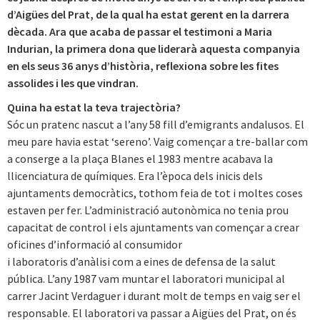
d’Aigües del Prat, de la qual ha estat gerent en la darrera
dècada. Ara que acaba de passar el testimoni a Maria
Indurian, la primera dona que liderarà aquesta companyia
en els seus 36 anys d’història, reflexiona sobre les fites
assolides i les que vindran.
Quina ha estat la teva trajectòria?
Sóc un pratenc nascut a l’any 58 fill d’emigrants andalusos. El
meu pare havia estat ‘sereno’. Vaig començar a tre-ballar com
a conserge a la plaça Blanes el 1983 mentre acabava la
llicenciatura de químiques. Era l’època dels inicis dels
ajuntaments democràtics, tothom feia de tot i moltes coses
estaven per fer. L’administració autonòmica no tenia prou
capacitat de control i els ajuntaments van començar a crear
oficines d’informació al consumidor
i laboratoris d’anàlisi com a eines de defensa de la salut
pública. L’any 1987 vam muntar el laboratori municipal al
carrer Jacint Verdaguer i durant molt de temps en vaig ser el
responsable. El laboratori va passar a Aigües del Prat, on és