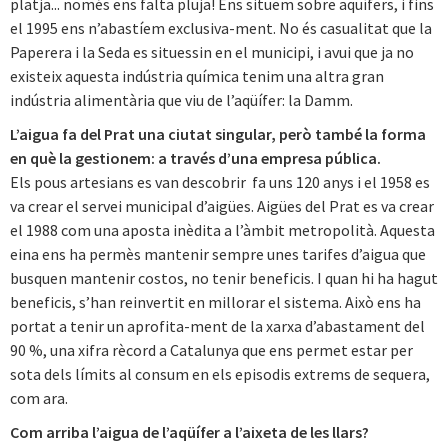
platja... només ens falta pluja! Ens situem sobre aqüífers, i fins
el 1995 ens n’abastíem exclusiva-ment. No és casualitat que la
Paperera i la Seda es situessin en el municipi, i avui que ja no
existeix aquesta indústria química tenim una altra gran
indústria alimentària que viu de l’aqüífer: la Damm.
L’aigua fa del Prat una ciutat singular, però també la forma
en què la gestionem: a través d’una empresa pública.
Els pous artesians es van descobrir fa uns 120 anys i el 1958 es
va crear el servei municipal d’aigües. Aigües del Prat es va crear
el 1988 com una aposta inèdita a l’àmbit metropolità. Aquesta
eina ens ha permès mantenir sempre unes tarifes d’aigua que
busquen mantenir costos, no tenir beneficis. I quan hi ha hagut
beneficis, s’han reinvertit en millorar el sistema. Això ens ha
portat a tenir un aprofita-ment de la xarxa d’abastament del
90 %, una xifra rècord a Catalunya que ens permet estar per
sota dels límits al consum en els episodis extrems de sequera,
com ara.
Com arriba l’aigua de l’aqüífer a l’aixeta de les llars?