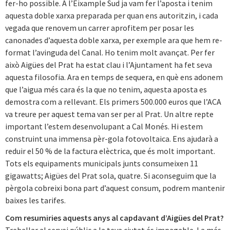
fer-ho possible. A l’Eixample Sud ja vam fer l’aposta i tenim
aquesta doble xarxa preparada per quan ens autoritzin, i cada
vegada que renovem un carrer aprofitem per posar les
canonades d’aquesta doble xarxa, per exemple ara que hem re-
format l’avinguda del Canal. Ho tenim molt avançat. Per fer
això Aigües del Prat ha estat clau i l’Ajuntament ha fet seva
aquesta filosofia. Ara en temps de sequera, en què ens adonem
que l’aigua més cara és la que no tenim, aquesta aposta es
demostra com a rellevant. Els primers 500.000 euros que l’ACA
va treure per aquest tema van ser per al Prat. Un altre repte
important l’estem desenvolupant a Cal Monés. Hi estem
construint una immensa pèr-gola fotovoltaica. Ens ajudarà a
reduir el 50 % de la factura elèctrica, que és molt important.
Tots els equipaments municipals junts consumeixen 11
gigawatts; Aigües del Prat sola, quatre. Si aconseguim que la
pèrgola cobreixi bona part d’aquest consum, podrem mantenir
baixes les tarifes.
Com resumiries aquests anys al capdavant d’Aigües del Prat?