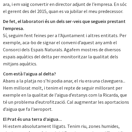
ara, i em vaig convertir en director adjunt de l’empresa. En sóc
el gerent des del 2015, quan es va jubilar el meu predecessor.
De fet, el laboratori és un dels ser-veis que segueix prestant
l’empresa.
Sí, seguim fent feines per a l’Ajuntament i altres entitats. Per
exemple, aca-bo de signar el conveni d’aquest any amb el
Consorci dels Espais Naturals. Agafem mostres de diversos
espais aquàtics del delta per monitoritzar la qualitat dels
mitjans aquàtics.
Com està l’aigua al delta?
Abans a la platja no s’hi podia anar, el riu era una claveguera...
Hem millorat molt, i tenim el repte de seguir millorant per
exemple en la qualitat de l’aigua d’estanys com la Ricarda, que
té un problema d’eutrofització. Cal augmentar les aportacions
d’aigua que fa l’aeroport.
El Prat és una terra d’aigua...
Hi estem absolutament lligats. Tenim riu, zones humides,