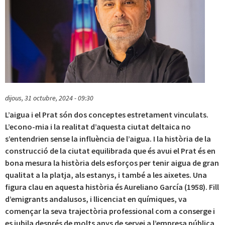
dijous, 31 octubre, 2024 - 09:30
L’aigua i el Prat són dos conceptes estretament vinculats.
L’econo-mia i la realitat d’aquesta ciutat deltaica no
s’entendrien sense la influència de l’aigua. I la història de la
construcció de la ciutat equilibrada que és avui el Prat és en
bona mesura la història dels esforços per tenir aigua de gran
qualitat a la platja, als estanys, i també a les aixetes. Una
figura clau en aquesta història és Aureliano García (1958). Fill
d’emigrants andalusos, i llicenciat en químiques, va
començar la seva trajectòria professional com a conserge i
es jubila després de molts anys de servei a l’empresa pública