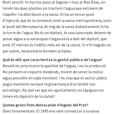
Molt senzill. Hi ha tres pous al Sagnier i tres al Mas Blau, on
tenim les dues plantes on tractem l’aigua que extraiem de
l’aqüífer i la distribuïm a la xarxa. Hi ha un tercer punt
d’injecció, que és la connexió amb la xarxa metropolitana, sota
el pont del Mercabarna. Al mig de la xarxa d’abastament hi ha
la torre de l’aigua. No és un dipòsit, és una canonada: deixem de
posar aigua a la xarxa quan l’aigua està a dalt del dipòsit, que
amb 37 metres és l’edifici més alt de la ciutat. Si n’hi hagués un
per sobre, necessitaria bombes pròpies.
Què és allò que caracteritza la gestió pública de l’aigua?
Nosaltres prioritzem la qualitat de l’aigua, i no la producció.
No pensem en repartir dividends, mirem de servir la millor
aigua possible en cada moment. I és clau que el sector públic
pugui mantenir sempre la governança d’un àmbit tan
estratègic. No pot ser que els ajuntaments no sàpiguen on
tenen els dipòsits de la ciutat!
Quines grans fites destacaries d’Aigües del Prat?
Dues fonamentals. El 1995 ens vam connectar a la xarxa