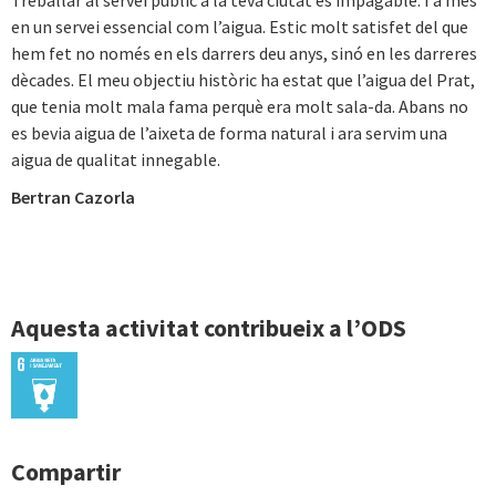
Treballar al servei públic a la teva ciutat és impagable. I a més
en un servei essencial com l’aigua. Estic molt satisfet del que
hem fet no només en els darrers deu anys, sinó en les darreres
dècades. El meu objectiu històric ha estat que l’aigua del Prat,
que tenia molt mala fama perquè era molt sala-da. Abans no
es bevia aigua de l’aixeta de forma natural i ara servim una
aigua de qualitat innegable.
Bertran Cazorla
Aquesta activitat contribueix a l’ODS
Compartir