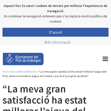
Aquest lloc fa servir cookies de tercers per millorar l'experiencia de
navegació.
En continuar la navegació entenem que s'accepta la nostra política de
cookies
D'acord
Més informació
To
nav
Inici
»
Actualitat
»
Notícies
» “La meva gran satisfacció ha estat millorar l’aigua del
Esteu aquí
Prat: abans no es bevia aigua de l’aixeta i ara és d’una gran qualitat”
“La meva gran
satisfacció ha estat