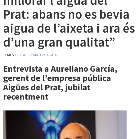
millorar l’aigua del
Prat: abans no es bevia
aigua de l’aixeta i ara és
d’una gran qualitat”
TEMES:
CIUTAT I TERRITORI
,
AIGUA
Entrevista a Aureliano García,
gerent de l’empresa pública
Aigües del Prat, jubilat
recentment