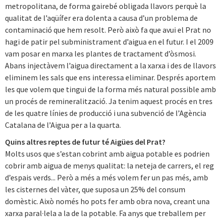
metropolitana, de forma gairebé obligada llavors perquè la
qualitat de l’aqüífer era dolenta a causa d’un problema de
contaminació que hem resolt. Però això fa que avui el Prat no
hagi de patir pel subministrament d’aigua en el futur. I el 2009
vam posar en marxa les plantes de tractament d’òsmosi.
Abans injectàvem l’aigua directament a la xarxa i des de llavors
eliminem les sals que ens interessa eliminar. Després aportem
les que volem que tingui de la forma més natural possible amb
un procés de remineralització. Ja tenim aquest procés en tres
de les quatre línies de producció i una subvenció de l’Agència
Catalana de l’Aigua per a la quarta.
Quins altres reptes de futur té Aigües del Prat?
Molts usos que s’estan cobrint amb aigua potable es podrien
cobrir amb aigua de menys qualitat: la neteja de carrers, el reg
d’espais verds... Però a més a més volem fer un pas més, amb
les cisternes del vàter, que suposa un 25% del consum
domèstic. Això només ho pots fer amb obra nova, creant una
xarxa paral·lela a la de la potable. Fa anys que treballem per