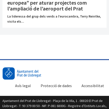
europea” per aturar projectes com
l’ampliació de l’aeroport del Prat
La lideressa del grup dels verds a l’eurocambra, Terry Reintke,
visita els...
Avís legal
Protecció de dades
Accessibilitat
Ajuntament del Prat de Llobregat - Plaça de la Vila, 1 . 08820 El Prat de
Llobregat - T: 93 379 00 50 - NIF: P-081 6800G - Registre d’Entitats Locals,