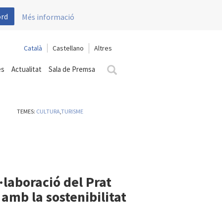
ord
Més informació
Català
Castellano
es
Actualitat
Sala de Premsa
TEMES:
CULTURA
,
TURISME
·laboració del Prat
amb la sostenibilitat