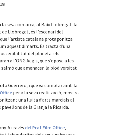
:30
a la seva comarca, al Baix Llobregat: la
t de Llobregat, és l’escenari del
que l’artista catalana protagonitza
llum aquest dimarts. Es tracta d’una
tenibilitat del planeta: els
aran a l’ONG Aegis, que s’oposa a les
de salmó que amenacen la biodiversitat
arlota Guerrero, i que va comptar amb la
 Office
per a la seva realització, mostra
nitzant una lluita d’arts marcials al
 pavellons de la Granja la Ricarda.
any. A través
del Prat Film Office
,
t i singularitat dels seus paisatges,