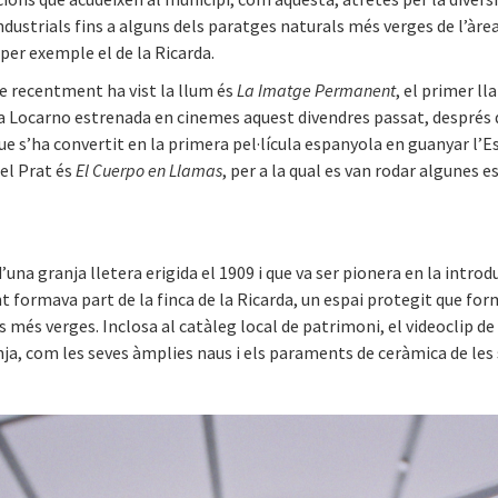
ndustrials fins a alguns dels paratges naturals més verges de l’àre
per exemple el de la Ricarda.
ue recentment ha vist la llum és
La Imatge Permanent
, el primer l
 a Locarno estrenada en cinemes aquest divendres passat, després 
 que s’ha convertit en la primera pel·lícula espanyola en guanyar l’E
el Prat és
El Cuerpo en Llamas
, per a la qual es van rodar algunes e
d’una granja lletera erigida el 1909 i que va ser pionera en la intr
t formava part de la finca de la Ricarda, un espai protegit que for
s més verges. Inclosa al catàleg local de patrimoni, el videoclip de
ja, com les seves àmplies naus i els paraments de ceràmica de les 