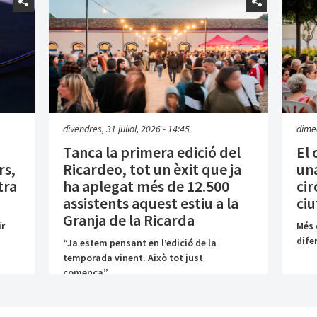
divendres, 31 juliol, 2026 - 14:45
dimec
Tanca la primera edició del
El 
rs,
Ricardeo, tot un èxit que ja
una
tra
ha aplegat més de 12.500
cir
assistents aquest estiu a la
ciu
Granja de la Ricarda
ir
Més 
dife
“Ja estem pensant en l’edició de la
temporada vinent. Això tot just
comença”,...