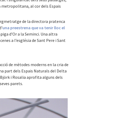
a metropolitana, al cor dels Espais
largmetratge de la directora pratenca
d'
una preestrena que va tenir lloc el
spiga d’Or a la Seminci. Una altra
scenes a l’església de Sant Pere i Sant
oducció de mètodes moderns en la cria de
ma part dels Espais Naturals del Delta
 Björk i Rosalia aprofita alguns dels
seves parets.