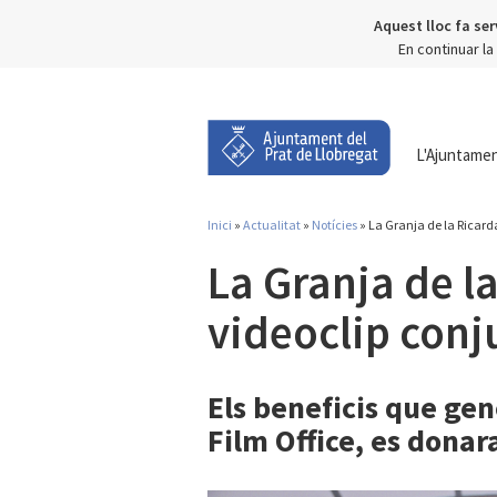
Aquest lloc fa ser
En continuar l
L'Ajuntame
Inici
»
Actualitat
»
Notícies
» La Granja de la Ricard
Esteu aquí
La Granja de la
videoclip conj
Els beneficis que gen
Film Office, es dona