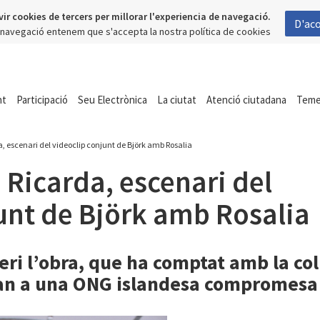
vir cookies de tercers per millorar l'experiencia de navegació.
D'ac
a navegació entenem que s'accepta la nostra política de cookies
nt
Participació
Seu Electrònica
La ciutat
Atenció ciutadana
Tem
a, escenari del videoclip conjunt de Björk amb Rosalia
 Ricarda, escenari del
unt de Björk amb Rosalia
eri l’obra, que ha comptat amb la col
ran a una ONG islandesa compromesa 