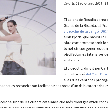
dimarts, 21 novembre, 2023 - 18
El talent de Rosalia torna 
Granja de la Ricarda, al Pra
videoclip de la cançó
Oral
amb Björk i que ha vist la 
obra compromesa amb la sos
beneficis que generi es don
piscifactories intensives 
a Islàndia.
El videoclip, dirigit per C
col·laboració
del Prat Film
a les dues cantants protago
pratenques reconeixeran fàcilment: es tracta d’un dels característics
rcelona, una de les ciutats catalanes que més rodatges atreu cada 
s que acudeixen al municipi, com aquesta, atretes per la diversita