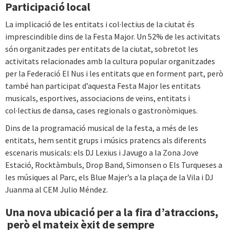
Participació local
La implicació de les entitats i col·lectius de la ciutat és
imprescindible dins de la Festa Major. Un 52% de les activitats
són organitzades per entitats de la ciutat, sobretot les
activitats relacionades amb la cultura popular organitzades
per la Federació El Nus i les entitats que en forment part, però
també han participat d’aquesta Festa Major les entitats
musicals, esportives, associacions de veïns, entitats i
col·lectius de dansa, cases regionals o gastronòmiques.
Dins de la programació musical de la festa, a més de les
entitats, hem sentit grups i músics pratencs als diferents
escenaris musicals: els DJ Lexius i Javugo a la Zona Jove
Estació, Rocktàmbuls, Drop Band, Simonsen o Els Turqueses a
les músiques al Parc, els Blue Majer’s a la plaça de la Vila i DJ
Juanma al CEM Julio Méndez.
Una nova ubicació per a la fira d’atraccions,
però el mateix èxit de sempre