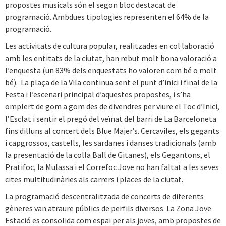
propostes musicals són el segon bloc destacat de
programació. Ambdues tipologies representen el 64% de la
programació.
Les activitats de cultura popular, realitzades en col·laboració
amb les entitats de la ciutat, han rebut molt bona valoració a
l’enquesta (un 83% dels enquestats ho valoren com bé o molt
bé). La plaça de la Vila continua sent el punt d’inici i final de la
Festa i l’escenari principal d’aquestes propostes, i s’ha
omplert de gom a gom des de divendres per viure el Toc d’Inici,
l’Esclat i sentir el pregó del veïnat del barri de La Barceloneta
fins dilluns al concert dels Blue Majer’s. Cercaviles, els gegants
i capgrossos, castells, les sardanes i danses tradicionals (amb
la presentació de la colla Ball de Gitanes), els Gegantons, el
Pratifoc, la Mulassa i el Correfoc Jove no han faltat a les seves
cites multitudinàries als carrers i places de la ciutat.
La programació descentralitzada de concerts de diferents
gèneres van atraure públics de perfils diversos. La Zona Jove
Estació es consolida com espai per als joves, amb propostes de