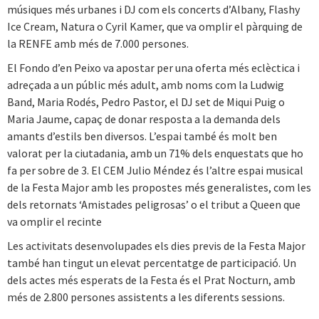
músiques més urbanes i DJ com els concerts d’Albany, Flashy
Ice Cream, Natura o Cyril Kamer, que va omplir el pàrquing de
la RENFE amb més de 7.000 persones.
El Fondo d’en Peixo va apostar per una oferta més eclèctica i
adreçada a un públic més adult, amb noms com la Ludwig
Band, Maria Rodés, Pedro Pastor, el DJ set de Miqui Puig o
Maria Jaume, capaç de donar resposta a la demanda dels
amants d’estils ben diversos. L’espai també és molt ben
valorat per la ciutadania, amb un 71% dels enquestats que ho
fa per sobre de 3. El CEM Julio Méndez és l’altre espai musical
de la Festa Major amb les propostes més generalistes, com les
dels retornats ‘Amistades peligrosas’ o el tribut a Queen que
va omplir el recinte
Les activitats desenvolupades els dies previs de la Festa Major
també han tingut un elevat percentatge de participació. Un
dels actes més esperats de la Festa és el Prat Nocturn, amb
més de 2.800 persones assistents a les diferents sessions.