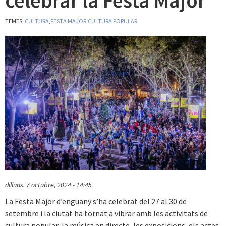
celebrar la Festa Major
TEMES:
CULTURA
,
FESTA MAJOR
,
CULTURA POPULAR
dilluns, 7 octubre, 2024 - 14:45
La Festa Major d’enguany s’ha celebrat del 27 al 30 de
setembre i la ciutat ha tornat a vibrar amb les activitats de
cultura popular, la música en directe, les exposicions, els actes