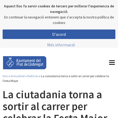
Aquest lloc fa servir cookies de tercers per millorar l'experiencia de
navegació.
En continuar la navegació entenem que s'accepta la nostra política de
cookies
D'acord
Més informació
To
nav
Inici
»
Actualitat
»
Notícies
» La ciutadania torna a sortir al carrer per celebrar la
Esteu aquí
Festa Major
La ciutadania torna a
sortir al carrer per