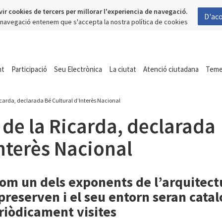
vir cookies de tercers per millorar l'experiencia de navegació.
D'ac
a navegació entenem que s'accepta la nostra política de cookies
nt
Participació
Seu Electrònica
La ciutat
Atenció ciutadana
Tem
carda, declarada Bé Cultural d’Interès Nacional
de la Ricarda, declarada
Interès Nacional
t com un dels exponents de l’arquite
preserven i el seu entorn seran catal
riòdicament visites