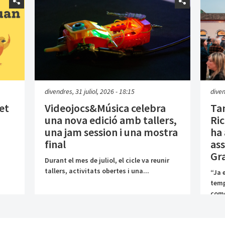
divendres, 31 juliol, 2026 - 18:15
diven
let
Videojocs&Música celebra
Tan
una nova edició amb tallers,
Ric
una jam session i una mostra
ha
final
ass
Gra
Durant el mes de juliol, el cicle va reunir
tallers, activitats obertes i una...
“Ja 
temp
come