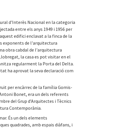
ural d'Interès Nacional en la categoria
ectada entre els anys 1949 i 1956 per
quest edifici enclavat a la finca de la
ls exponents de l'arquitectura
una obra cabdal de l'arquitectura
lobregat, la casa es pot visitar en el
anitza regularment la Porta del Delta.
itat ha aprovat la seva declaració com
uït per encàrrec de la família Gomis-
 Antoni Bonet, era un dels referents
bre del Grup d’Arquitectes i Tècnics
ectura Contemporània.
 mar. És un dels elements
ques quadrades, amb espais diàfans, i