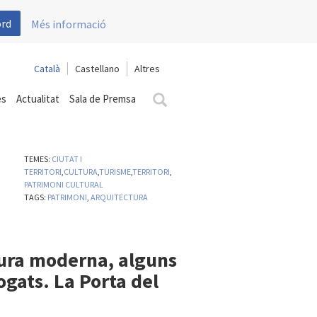
ord
Més informació
Català
Castellano
es
Actualitat
Sala de Premsa
TEMES:
CIUTAT I
TERRITORI
,
CULTURA
,
TURISME
,
TERRITORI
,
PATRIMONI CULTURAL
TAGS:
PATRIMONI
,
ARQUITECTURA
ctura moderna, alguns
ogats. La Porta del