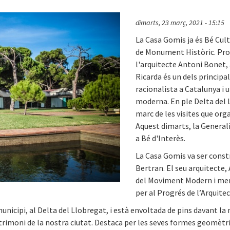
dimarts, 23 març, 2021 - 15:15
La Casa Gomis ja és Bé Cult
de Monument Històric. Proj
l'arquitecte Antoni Bonet, a
Ricarda és un dels principa
racionalista a Catalunya i 
moderna. En ple Delta del L
marc de les visites que org
Aquest dimarts, la General
a Bé d'Interès.
La Casa Gomis va ser constr
Bertran. El seu arquitecte,
del Moviment Modern i mem
per al Progrés de l’Arquit
unicipi, al Delta del Llobregat, i està envoltada de pins davant la
rimoni de la nostra ciutat. Destaca per les seves formes geomètri