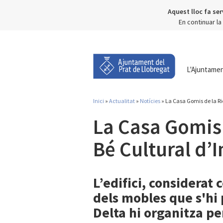
Aquest lloc fa ser
En continuar l
L'Ajuntame
Inici
»
Actualitat
»
Notícies
» La Casa Gomis de la Ri
Esteu aquí
La Casa Gomis 
Bé Cultural d’
L’edifici, considera
dels mobles que s'hi 
Delta hi organitza pe