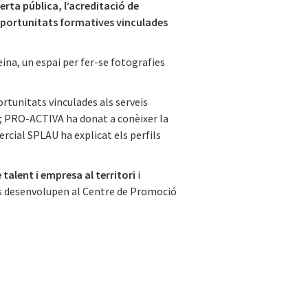
oferta pública, l’acreditació de
 oportunitats formatives vinculades
feina, un espai per fer-se fotografies
rtunitats vinculades als serveis
s; PRO-ACTIVA ha donat a conèixer la
rcial SPLAU ha explicat els perfils
 talent i empresa al territori
i
e es desenvolupen al Centre de Promoció