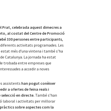
el Prat, celebrada aquest dimecres a
eto, al costat del Centre de Promoció
ebé 330 persones entre participants
,
 diferents activitats programades. Les
estat més d’una vintena i també s’ha
 de Catalunya. La jornada ha estat
de trobada entre empreses que
interessades a accedir a noves
es assistents
han pogut conèixer
edir a ofertes de feina reals i
 selecció en directe.
També s’han
ó laboral i activitats per millorar
pràctics sobre aspectes com la