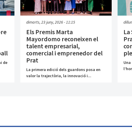
dimarts, 23 juny, 2026 - 11:15
dillu
bre
Els Premis Marta
La 
Mayordomo reconeixen el
Pra
talent empresarial,
co
all
comercial i emprenedor del
ple
Prat
i de
Una 
l’hor
La primera edició dels guardons posa en
valor la trajectòria, la innovació i...