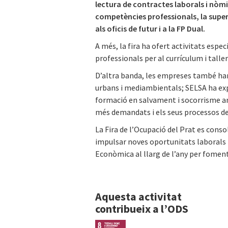
lectura de contractes laborals i nòmi
competències professionals, la supera
als oficis de futur i a la FP Dual.
A més, la fira ha ofert activitats espec
professionals per al currículum i tall
D’altra banda, les empreses també han
urbans i mediambientals; SELSA ha exp
formació en salvament i socorrisme amb
més demandats i els seus processos de
La Fira de l’Ocupació del Prat es conso
impulsar noves oportunitats laborals p
Econòmica al llarg de l’any per fomenta
Aquesta activitat
contribueix a l’ODS