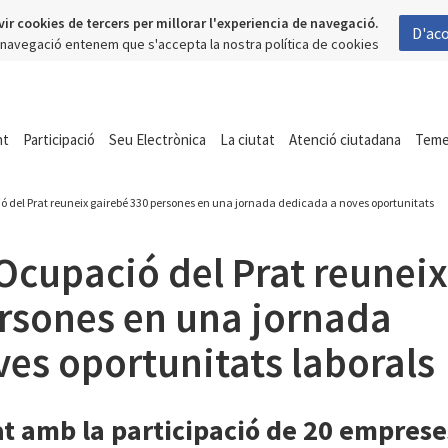
vir cookies de tercers per millorar l'experiencia de navegació.
D'ac
a navegació entenem que s'accepta la nostra política de cookies
nt
Participació
Seu Electrònica
La ciutat
Atenció ciutadana
Tem
ió del Prat reuneix gairebé 330 persones en una jornada dedicada a noves oportunitats
’Ocupació del Prat reuneix
ersones en una jornada
es oportunitats laborals
t amb la participació de 20 empreses