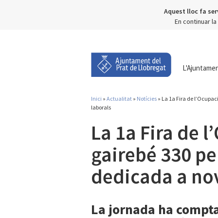
Aquest lloc fa ser
En continuar l
L'Ajuntame
Inici
»
Actualitat
»
Notícies
» La 1a Fira de l’Ocupac
Esteu aquí
laborals
La 1a Fira de l
gairebé 330 p
dedicada a nov
La jornada ha compta