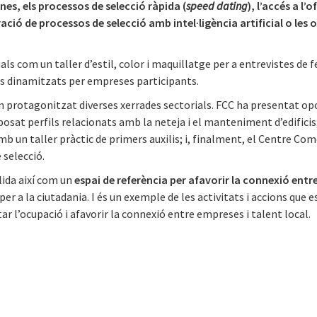
nes, els processos de selecció ràpida (
speed dating
), l’accés a l’
ció de processos de selecció amb intel·ligència artificial o les
ials com un taller d’estil, color i maquillatge per a entrevistes de 
ers dinamitzats per empreses participants.
 protagonitzat diverses xerrades sectorials. FCC ha presentat opo
osat perfils relacionats amb la neteja i el manteniment d’edifici
 un taller pràctic de primers auxilis; i, finalment, el Centre Come
 selecció.
lida així com un
espai de referència per afavorir la connexió entre
er a la ciutadania. I és un exemple de les activitats i accions qu
r l’ocupació i afavorir la connexió entre empreses i talent local.