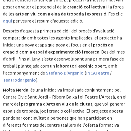
posar en valor el potencial de la
creació col·lectiva
i la força
de les
arts en viu com a eina de trobada i expressió
. Fes clic
aquí
per veure el resum d'aquesta edició.
Després d’aquesta primera edició i del procés d’avaluació
compartida amb totes les agents implicades, el projecte ha
iniciat una nova etapa que posa el focus en el
procés de
creació com a espai d’experimentació i recerca
. Des del mes
d’abril i fins al juny, s’està desenvolupant una primera fase de
treball plantejada com un
laboratori escènic obert
, amb
l’acompanyament de
Stefano D’Argenio
(
INCATeatre
/
Teatrodargenio
).
Molta Merda!
és una iniciativa impulsada conjuntament pel
Centre Cívic Sant Jordi – Ribera Baixa i el Teatre L’Artesà, en el
marc del
programa d’Arts en Viu de la ciutat
, que vol generar
espais de trobada, joc i creació col·lectiva. El projecte aposta
per donar continuïtat a persones que han participat en
diferents formats del centre (tallers de l'oferta formativa