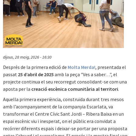
dijous, 28 maig, 2026 - 16:30
Després de la primera edició de
Molta Merda!
, presentada el
passat
25 d’abril de 2025
amb la peça "Ves a saber…", el
projecte continua el seu recorregut consolidant-se com una
aposta per la
creació escènica comunitària al territori
.
Aquella primera experiència, construïda durant tres mesos
amb l’acompanyament de la companyia Escarlata, va
transformar el Centre Cívic Sant Jordi – Ribera Baixa en un
espai escènic viu i inesperat, on el públic era convidat a
recórrer diferents espais i deixar-se portar per una proposta
entre l’absurd i el surrealisme. El procés i la mostra final van