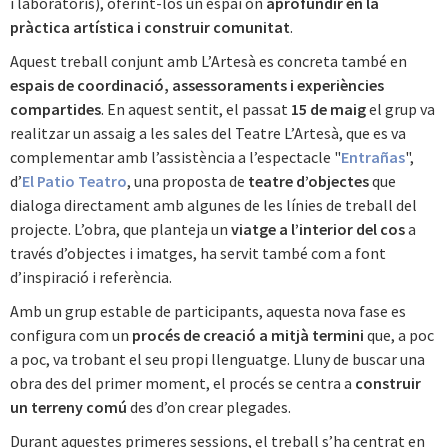
i laboratoris), oferint-los un espai on
aprofundir en la
pràctica artística i construir comunitat
.
Aquest treball conjunt amb L’Artesà es concreta també en
espais de coordinació, assessoraments i experiències
compartides
. En aquest sentit, el passat
15 de maig
el grup va
realitzar un assaig a les sales del Teatre L’Artesà, que es va
complementar amb l’assistència a l’espectacle "
Entrañas
",
d’
El Patio Teatro
, una proposta de
teatre d’objectes
que
dialoga directament amb algunes de les línies de treball del
projecte. L’obra, que planteja un
viatge a l’interior del cos
a
través d’objectes i imatges, ha servit també com a font
d’inspiració i referència.
Amb un grup estable de participants, aquesta nova fase es
configura com un
procés de creació a mitjà termini
que, a poc
a poc, va trobant el seu propi llenguatge. Lluny de buscar una
obra des del primer moment, el procés se centra a
construir
un terreny comú
des d’on crear plegades.
Durant aquestes primeres sessions, el treball s’ha centrat en