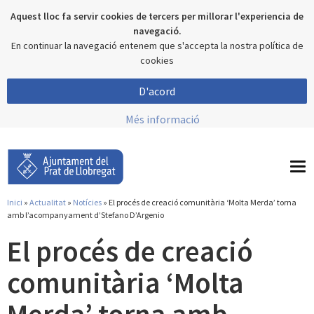
Aquest lloc fa servir cookies de tercers per millorar l'experiencia de
navegació.
En continuar la navegació entenem que s'accepta la nostra política de
cookies
D'acord
Més informació
To
nav
Inici
»
Actualitat
»
Notícies
» El procés de creació comunitària ‘Molta Merda’ torna
Esteu aquí
amb l’acompanyament d’Stefano D’Argenio
El procés de creació
comunitària ‘Molta