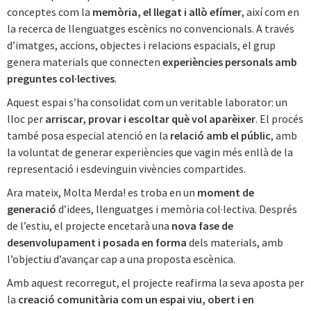
conceptes com la
memòria, el llegat i allò efímer
, així com en
la recerca de llenguatges escènics no convencionals. A través
d’imatges, accions, objectes i relacions espacials, el grup
genera materials que connecten
experiències personals amb
preguntes col·lectives
.
Aquest espai s’ha consolidat com un veritable laborator: un
lloc per
arriscar, provar i escoltar què vol aparèixer
. El procés
també posa especial atenció en la
relació amb el públic
, amb
la voluntat de generar experiències que vagin més enllà de la
representació i esdevinguin vivències compartides.
Ara mateix, Molta Merda! es troba en un
moment de
generació
d’idees, llenguatges i memòria col·lectiva. Després
de l’estiu, el projecte encetarà una
nova fase de
desenvolupament i posada en forma
dels materials, amb
l’objectiu d’avançar cap a una proposta escènica.
Amb aquest recorregut, el projecte reafirma la seva aposta per
la
creació comunitària com un espai viu, obert i en