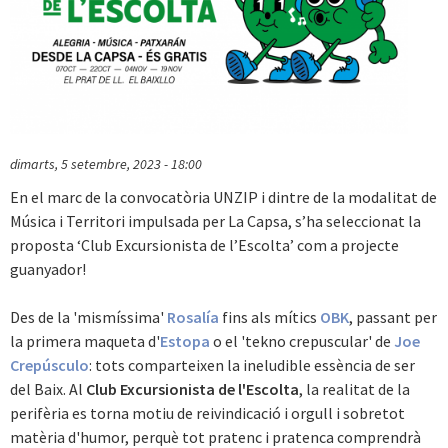
dimarts, 5 setembre, 2023 - 18:00
En el marc de la convocatòria UNZIP i dintre de la modalitat de
Música i Territori impulsada per La Capsa, s’ha seleccionat la
proposta ‘Club Excursionista de l’Escolta’ com a projecte
guanyador!
Des de la 'mismíssima'
Rosalía
fins als mítics
OBK
, passant per
la primera maqueta d'
Estopa
o el 'tekno crepuscular' de
Joe
Crepúsculo
: tots comparteixen la ineludible essència de ser
del Baix. Al
Club Excursionista de l'Escolta
, la realitat de la
perifèria es torna motiu de reivindicació i orgull i sobretot
matèria d'humor, perquè tot pratenc i pratenca comprendrà