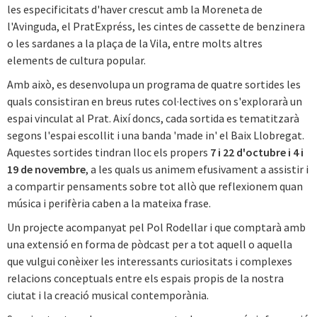
les especificitats d'haver crescut amb la Moreneta de
l'Avinguda, el PratExpréss, les cintes de cassette de benzinera
o les sardanes a la plaça de la Vila, entre molts altres
elements de cultura popular.
Amb això, es desenvolupa un programa de quatre sortides les
quals consistiran en breus rutes col·lectives on s'explorarà un
espai vinculat al Prat. Així doncs, cada sortida es tematitzarà
segons l'espai escollit i una banda 'made in' el Baix Llobregat.
Aquestes sortides tindran lloc els propers
7 i 22 d'octubre i 4 i
19 de novembre
, a les quals us animem efusivament a assistir i
a compartir pensaments sobre tot allò que reflexionem quan
música i perifèria caben a la mateixa frase.
Un projecte acompanyat pel Pol Rodellar i que comptarà amb
una extensió en forma de pòdcast per a tot aquell o aquella
que vulgui conèixer les interessants curiositats i complexes
relacions conceptuals entre els espais propis de la nostra
ciutat i la creació musical contemporània.