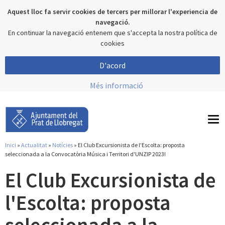
Aquest lloc fa servir cookies de tercers per millorar l'experiencia de
navegació.
En continuar la navegació entenem que s'accepta la nostra política de
cookies
D'acord
Més informació
To
nav
Inici
»
Actualitat
»
Notícies
» El Club Excursionista de l'Escolta: proposta
Esteu aquí
seleccionada a la Convocatòria Música i Territori d'UNZIP 2023!
El Club Excursionista de
l'Escolta: proposta