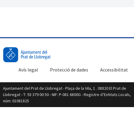
Avís legal
Protecció de dades
Accessibilitat
Ajuntament del Prat de Llobregat - Plaça de la Vila, 1 . 08820 El Prat de
Llobregat - T: 93 379 00 50 - NIF: P-081 6800G - Registre d’Entitats Locals,
núm: 01081825