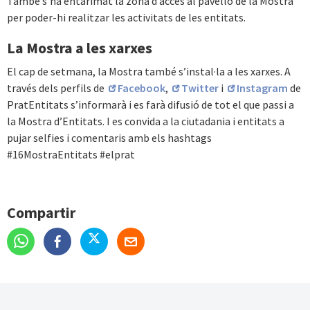
També s’ha entarimat la zona d’accés al pavelló de la Mostra
per poder-hi realitzar les activitats de les entitats.
La Mostra a les xarxes
El cap de setmana, la Mostra també s’instal·la a les xarxes. A
través dels perfils de
Facebook
,
Twitter
i
Instagram
de
PratEntitats s’informarà i es farà difusió de tot el que passi a
la Mostra d’Entitats. I es convida a la ciutadania i entitats a
pujar selfies i comentaris amb els hashtags
#16MostraEntitats #elprat
Compartir