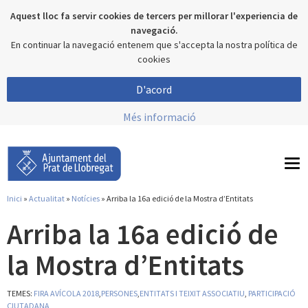
Aquest lloc fa servir cookies de tercers per millorar l'experiencia de
navegació.
En continuar la navegació entenem que s'accepta la nostra política de
cookies
D'acord
Més informació
To
nav
Inici
»
Actualitat
»
Notícies
» Arriba la 16a edició de la Mostra d’Entitats
Esteu aquí
Arriba la 16a edició de
la Mostra d’Entitats
TEMES:
FIRA AVÍCOLA 2018
,
PERSONES
,
ENTITATS I TEIXIT ASSOCIATIU
,
PARTICIPACIÓ
CIUTADANA