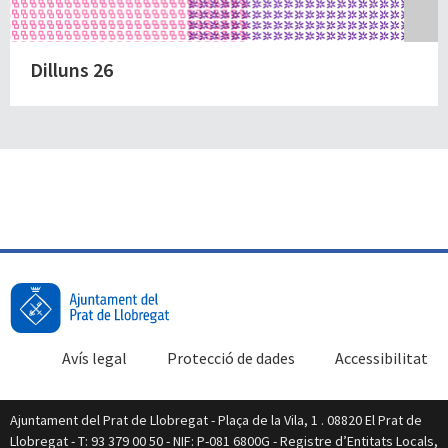
Dilluns 26
Avís legal
Protecció de dades
Accessibilitat
Ajuntament del Prat de Llobregat - Plaça de la Vila, 1 . 08820 El Prat de
Llobregat - T: 93 379 00 50 - NIF: P-081 6800G - Registre d’Entitats Locals,