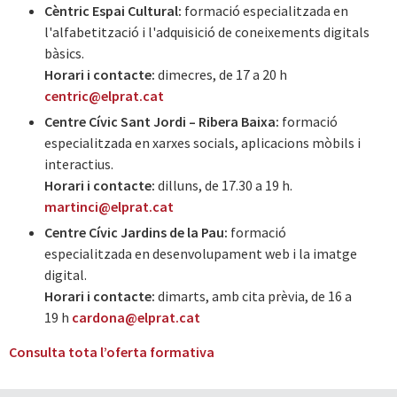
Cèntric Espai Cultural:
formació especialitzada en
l'alfabetització i l'adquisició de coneixements digitals
bàsics.
Horari i contacte:
dimecres, de 17 a 20 h
centric@elprat.cat
Centre Cívic Sant Jordi – Ribera Baixa:
formació
especialitzada en xarxes socials, aplicacions mòbils i
interactius.
Horari i contacte:
dilluns, de 17.30 a 19 h.
martinci@elprat.cat
Centre Cívic Jardins de la Pau:
formació
especialitzada en desenvolupament web i la imatge
digital.
Horari i contacte:
dimarts,
amb cita prèvia, de 16 a
19 h
c
ardona@elprat.cat
Consulta tota l’oferta formativa