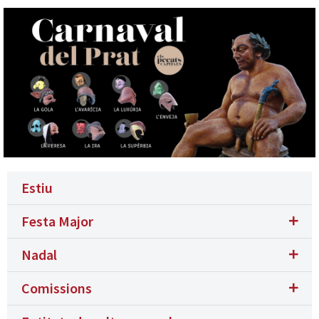
Estiu
Festa Major
Nadal
Comissions