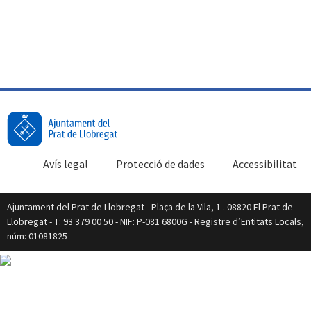
Avís legal
Protecció de dades
Accessibilitat
Ajuntament del Prat de Llobregat - Plaça de la Vila, 1 . 08820 El Prat de
Llobregat - T: 93 379 00 50 - NIF: P-081 6800G - Registre d’Entitats Locals,
núm: 01081825