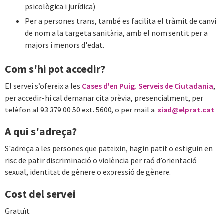
psicològica i jurídica)
Per a persones trans, també es facilita el tràmit de canvi
de nom a la targeta sanitària, amb el nom sentit per a
majors i menors d'edat.
Com s'hi pot accedir?
El servei s’ofereix a les
Cases d'en Puig. Serveis de Ciutadania
,
per accedir-hi cal demanar cita prèvia, presencialment, per
telèfon al 93 379 00 50 ext. 5600, o per mail a
siad@elprat.cat
A qui s'adreça?
S'adreça a les persones que pateixin, hagin patit o estiguin en
risc de patir discriminació o violència per raó d’orientació
sexual, identitat de gènere o expressió de gènere.
Cost del servei
Gratuït