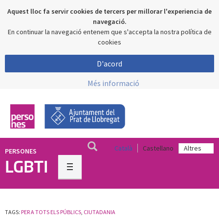
Aquest lloc fa servir cookies de tercers per millorar l'experiencia de
navegació.
En continuar la navegació entenem que s'accepta la nostra política de
cookies
D'acord
Més informació
Català
Castellano
PERSONES
LGBTI
TAGS:
PER A TOTS ELS PÚBLICS
,
CIUTADANIA