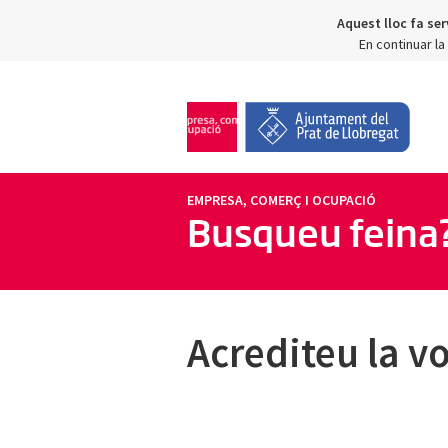
Aquest lloc fa ser
En continuar l
EMPRESA, COMERÇ I OCUPACIÓ
Busqueu feina
Acrediteu la v