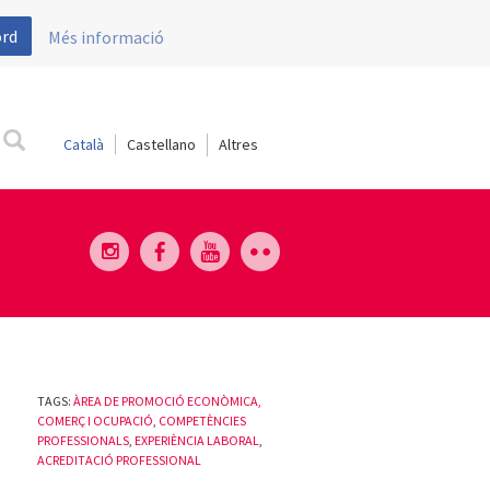
ord
Més informació
Català
Castellano
TAGS:
ÀREA DE PROMOCIÓ ECONÒMICA,
COMERÇ I OCUPACIÓ
,
COMPETÈNCIES
PROFESSIONALS
,
EXPERIÈNCIA LABORAL
,
ACREDITACIÓ PROFESSIONAL