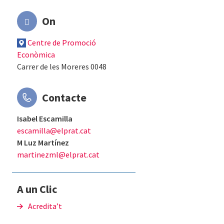
On
Centre de Promoció
Econòmica
Carrer de les Moreres 0048
Contacte
Isabel Escamilla
escamilla@elprat.cat
M Luz Martínez
martinezml@elprat.cat
A un Clic
Acredita’t