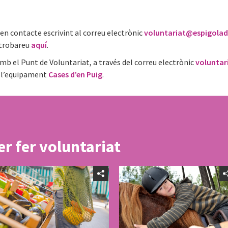
 en contacte escrivint al correu electrònic
voluntariat@espigola
 trobareu
aquí
.
 el Punt de Voluntariat, a través del correu electrònic
voluntar
a l’equipament
Cases d’en Puig
.
er fer voluntariat