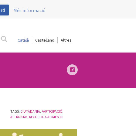
ord
Més informació
Català
Castellano
TAGS:
CIUTADANIA
,
PARTICIPACIÓ
,
ALTRUÏSME
,
RECOLLIDA ALIMENTS