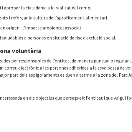
i i apropar la ciutadania a la realitat del camp.
ments i reforçar la cultura de l’aprofitament alimentari.
en origen i l’impacte ambiental associat.
i saludables a persones en situació de risc d’exclusió social.
sona voluntària
zades per responsables de l’entitat, de manera puntual o regular. 
 un correu electrònic a les persones adherides a la seva bossa de v
ajor part dels espigolaments es duen a terme a la zona del Parc A
nteressada en els objectius que persegueix l’entitat i que vulgui fo