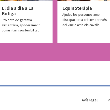
El dia a dia a La
Equinoteràpia
Botiga
Ajudeu les persones amb
discapacitat a créixer a través
Projecte de garantia
del vincle amb els cavalls.
alimentària, apoderament
comunitari i sostenibilitat.
Avís legal
P