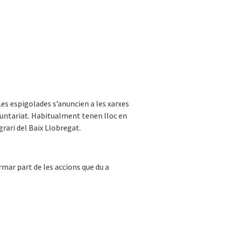
Les espigolades s’anuncien a les xarxes
oluntariat. Habitualment tenen lloc en
grari del Baix Llobregat.
rmar part de les accions que du a