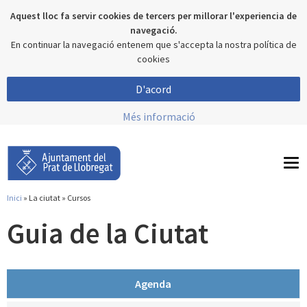
Aquest lloc fa servir cookies de tercers per millorar l'experiencia de
navegació.
En continuar la navegació entenem que s'accepta la nostra política de
cookies
D'acord
Més informació
To
nav
Inici
»
La ciutat
» Cursos
Esteu aquí
Guia de la Ciutat
Agenda