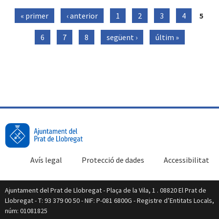
« primer
‹ anterior
1
2
3
4
5
Pàgines
6
7
8
següent ›
últim »
Avís legal
Protecció de dades
Accessibilitat
Ajuntament del Prat de Llobregat - Plaça de la Vila, 1 . 08820 El Prat de
Llobregat - T: 93 379 00 50 - NIF: P-081 6800G - Registre d’Entitats Locals,
núm: 01081825