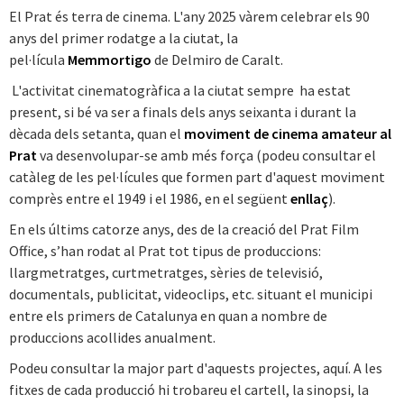
El Prat és terra de cinema. L'any 2025 vàrem celebrar els 90
anys del primer rodatge a la ciutat, la
pel·lícula
Memmortigo
de Delmiro de Caralt.
L'activitat cinematogràfica a la ciutat sempre ha estat
present, si bé va ser a finals dels anys seixanta i durant la
dècada dels setanta, quan el
moviment de cinema amateur al
Prat
va desenvolupar-se amb més força (podeu consultar el
catàleg de les pel·lícules que formen part d'aquest moviment
comprès entre el 1949 i el 1986, en el següent
enllaç
).
En els últims catorze anys, des de la creació del Prat Film
Office, s’han rodat al Prat tot tipus de produccions:
llargmetratges, curtmetratges, sèries de televisió,
documentals, publicitat, videoclips, etc. situant el municipi
entre els primers de Catalunya en quan a nombre de
produccions acollides anualment.
Podeu consultar la major part d'aquests projectes, aquí. A les
fitxes de cada producció hi trobareu el cartell, la sinopsi, la