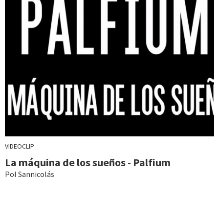
VIDEOCLIP
La máquina de los sueños - Palfium
Pol Sannicolás