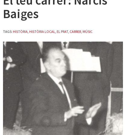
El teu carrer: Narcís
Baiges
TAGS:
HISTÒRIA
,
HISTÒRIA LOCAL
,
EL PRAT
,
CARRER
,
MÚSIC